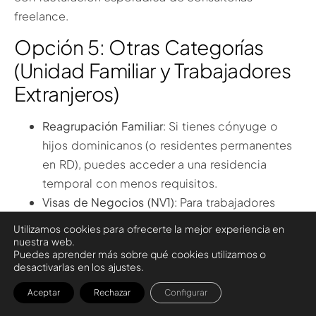
freelance.
Opción 5: Otras Categorías
(Unidad Familiar y Trabajadores
Extranjeros)
Reagrupación Familiar
: Si tienes cónyuge o
hijos dominicanos (o residentes permanentes
en RD), puedes acceder a una residencia
temporal con menos requisitos.
Visas de Negocios (NV1)
: Para trabajadores
extranjeros trasladados a RD por
Utilizamos cookies para ofrecerte la mejor experiencia en
multinacionales.
nuestra web.
Puedes aprender más sobre qué cookies utilizamos o
¿Y los Nómadas Digitales?
desactivarlas en los ajustes.
Aceptar
Rechazar
Configurar
Aquí
no hay visa específica
para nómadas digitales,