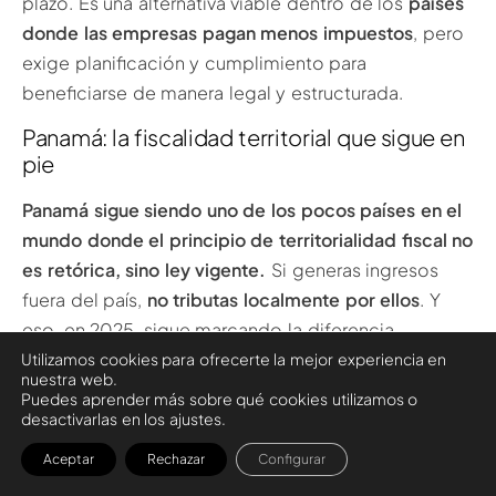
plazo. Es una alternativa viable dentro de los
países
donde las empresas pagan menos impuestos
, pero
exige planificación y cumplimiento para
beneficiarse de manera legal y estructurada.
Panamá: la fiscalidad territorial que sigue en
pie
Panamá sigue siendo uno de los pocos países en el
mundo donde el principio de territorialidad fiscal no
es retórica, sino ley vigente.
Si generas ingresos
fuera del país,
no tributas localmente por ellos
. Y
eso, en 2025, sigue marcando la diferencia.
Utilizamos cookies para ofrecerte la mejor experiencia en
En los últimos años, Panamá ha implementado
nuestra web.
Puedes aprender más sobre qué cookies utilizamos o
reformas clave: adoptó el estándar CRS, colabora
desactivarlas en los ajustes.
con el intercambio automático de información y
Aceptar
Rechazar
Configurar
actualizó su marco legal para alinearse con los
compromisos internacionales. Pero más allá de esa